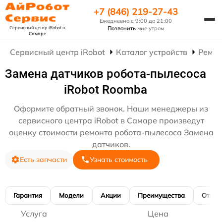
+7 (846) 219-27-43
Ежедневно с 9:00 до 21:00
Сервисный центр iRobot
в
Позвонить
мне утром
Самаре
Сервисный центр iRobot
Каталог устройств
Ремон
Замена датчиков робота-пылесоса
iRobot Roomba
Оформите обратный звонок. Наши менеджеры из
сервисного центра iRobot в Самаре произведут
оценку стоимости ремонта робота-пылесоса Замена
датчиков.
Есть запчасти
Узнать стоимость
Гарантия
Модели
Акции
Преимущества
Отзы
Услуга
Цена