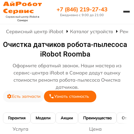
+7 (846) 219-27-43
Ежедневно с 9:00 до 21:00
Сервисный центр iRobot
в
Самаре
Сервисный центр iRobot
Каталог устройств
Ремон
Очистка датчиков робота-пылесоса
iRobot Roomba
Оформите обратный звонок. Наши мастера из
сервис-центра iRobot в Самаре дадут оценку
стоимости ремонта робота-пылесоса Очистка
датчиков.
Есть запчасти
Узнать стоимость
Гарантия
Модели
Акции
Преимущества
Отзы
Услуга
Цена