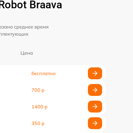
Robot Braava
казано среднее время
мплектующих
Цена
бесплатно
700 р
1400 р
350 р