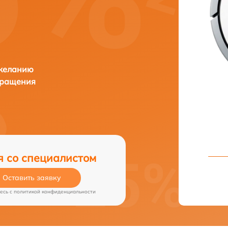
 желанию
бращения
я со специалистом
Оставить заявку
есь c
политикой конфиденциальности